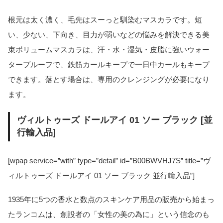
根元は太く濃く、毛先はスーっと馴染むマスカラです。短
い、少ない、下向き、目力が弱いなどの悩みを解決できる美
束ボリュームマスカラは、汗・水・湿気・皮脂に強いウォー
タープルーフで、鉄筋カールキープで一日中カールもキープ
できます。落とす場合は、専用のクレンジングが必要になり
ます。
ヴィルトゥーズ ドールアイ 01 ソー ブラック [並
行輸入品]
[wpap service=”with” type=”detail” id=”B00BWVHJ7S” title=”ヴ
ィルトゥーズ ドールアイ 01 ソー ブラック 並行輸入品”]
1935年に5つの香水と数点のスキンケア用品の販売から始まっ
たランコムは、創設者の「女性の美の為に」という信念のも