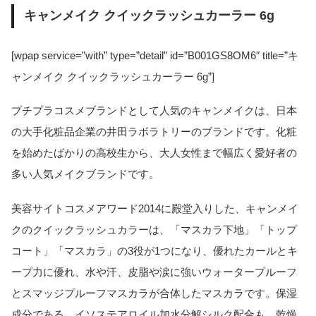
キャンメイク クイックラッシュカーラー 6g
[wpap service=”with” type=”detail” id=”B001GS8OM6″ title=”キ
ャンメイク クイックラッシュカーラー 6g”]
プチプラコスメブランドとして人気のキャンメイクは、日本
の大手化粧品企業の井田ラボラトリーのブランドです。化粧
を始めたばかりの高校生から、大人女性まで幅広く愛好者の
多い人気メイクブランドです。
美容サイトコスメアワード2014に殿堂入りした、キャンメイ
クのクイックラッシュカラーは、「マスカラ下地」「トップ
コート」「マスカラ」の3役が1つになり、優れたカールとキ
ープ力に優れ、水や汗、皮脂や涙に強いウォータープルーフ
とスマッジプルーフマスカラが合体したマスカラです。保湿
成分である、イソステアロイル加水分解シルク配合も、乾燥