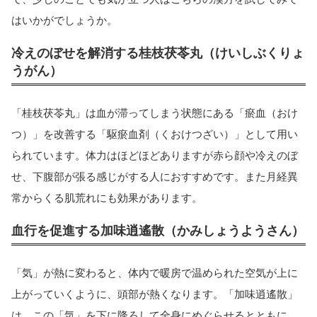
はいかがでしょうか。
冷えのぼせを解消する桂枝茯苓丸（けいしぶくりょ
うがん）
「桂枝茯苓丸」は血が滞ってしまう状態にある「瘀血（おけ
つ）」を改善する「駆瘀血剤（くおけつざい）」として用い
られています。体力はほどほどありますが赤ら顔や冷えのぼ
せ、下腹部が張る感じがする人におすすめです。また月経異
常からくる肌荒れにも効果があります。
血行を促進する加味逍遙散（かみしょうようさん）
「気」が熱に変わると、体内で暖房で温められた空気が上に
上がっていくように、頭部が熱くなります。「加味逍遙散」
は、この「気」を下に降ろして全身にめぐらせるとともに、