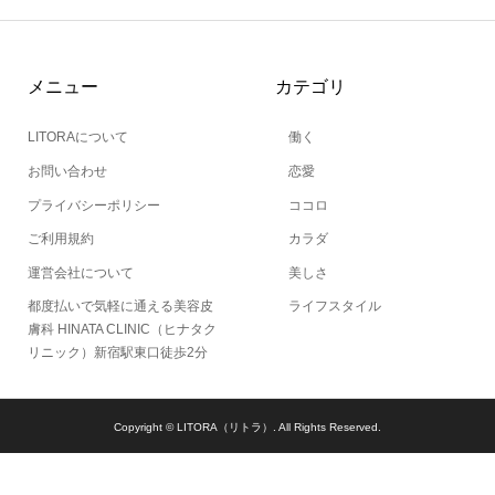
メニュー
カテゴリ
LITORAについて
働く
お問い合わせ
恋愛
プライバシーポリシー
ココロ
ご利用規約
カラダ
運営会社について
美しさ
都度払いで気軽に通える美容皮
ライフスタイル
膚科 HINATA CLINIC（ヒナタク
リニック）新宿駅東口徒歩2分
Copyright ©
LITORA（リトラ）. All Rights Reserved.