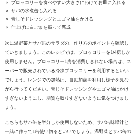
ブロッコリーを食べやすい大きさにわけてお皿に入れる
サバの水煮缶も入れる
青じそドレッシングとエゴマ油をかける
仕上げに白ごまを振って完成
次に温野菜とサバ缶のサラダの、作り方のポイントを確認し
ていきましょう。このレシピでは、ブロッコリーを1/4房しか
使用しません。ブロッコリー1房を消費しきれない場合は、ス
ーパーで販売されている冷凍ブロッコリーを利用するといい
でしょう。レンジでの加熱は、自動加熱を利用し様子を見な
がら行ってください。青じそドレッシングやエゴマ油はかけ
すぎないようにし、脂質を取りすぎないように気をつけまし
ょう。
こちらもサバ缶を半分しか使用しないため、サバ缶味噌汁と
一緒に作って1缶使い切るといいでしょう。温野菜とサバ缶の
当サイトとは
カテゴリ
シェア
PAGE TOP