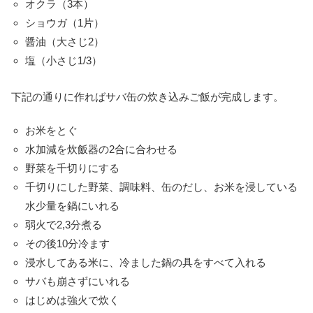
オクラ（3本）
ショウガ（1片）
醤油（大さじ2）
塩（小さじ1/3）
下記の通りに作ればサバ缶の炊き込みご飯が完成します。
お米をとぐ
水加減を炊飯器の2合に合わせる
野菜を千切りにする
千切りにした野菜、調味料、缶のだし、お米を浸している
水少量を鍋にいれる
弱火で2,3分煮る
その後10分冷ます
浸水してある米に、冷ました鍋の具をすべて入れる
サバも崩さずにいれる
はじめは強火で炊く