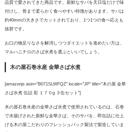
品質で愛されてきた商品です。新鮮なサバを天日塩だけで味
付けし、骨まで柔らかく食べやすい特徴があります。サバは
約40mmの大きさでカットされており、1つ1つの食べ応えも
抜群です。
お口の物足りなさを解消しつつダイエットを進めたい方は、
マルハニチロのさば水煮を選ぶといいでしょう。
木の屋石巻水産 金華さば水煮
[amazonjs asin=”B071SLWFQZ” locale=”JP” title=”木の屋 金華
さば水煮 缶詰 彩 １７０g ３缶セット”]
木の屋石巻水産の金華さば水煮で使用されているのは、石巻
で水揚げされた新鮮な金華さば。そのサバを、即缶詰に仕上
げる木の屋こだわりのフレッシュパック製法で製造していま