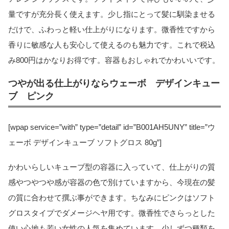
量ですが充分長く使えます。少し指にとって髪に馴染ませる
だけで、ふわっと軽い仕上がりになります。微香性ですから
香りに敏感な人も安心して使えるのも魅力です。これで税込
み800円はかなりお得です。容器もおしゃれでかわいいです。
つやが出る仕上がりならウェーボ デザインキュー
ブ ピンク
[wpap service=”with” type=”detail” id=”B001AH5UNY” title=”ウ
ェーボ デザインキューブ ソフトグロス 80g”]
かわいらしいキューブ型の容器に入っていて、仕上がりの質
感やつやつや感が容器の色で別けていますから、今現在の髪
の質に合わせて撰ぶ事ができます。ちなみにピンクはソフト
グロスタイプでダメージヘヤ用です。微香性でさらっとした
使い心地も若い女性の人気を集めています。少しずつ種類を