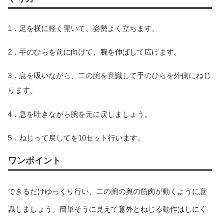
1．足を横に軽く開いて、姿勢よく立ちます。
2．手のひらを前に向けて、腕を伸ばして広げます。
3．息を吸いながら、二の腕を意識して手のひらを外側にねじ
ります。
4．息を吐きながら腕を元に戻しましょう。
5．ねじって戻してを10セット行います。
ワンポイント
できるだけゆっくり行い、二の腕の奥の筋肉が動くように意
識しましょう。簡単そうに見えて意外とねじる動作はしにく
当サイトとは
カテゴリ
シェア
PAGE TOP