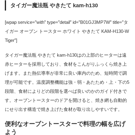
タイガー魔法瓶 やきたて kam-h130
[wpap service=”with” type=”detail” id=”B01GJ3MP7W” title=”タ
イガー オーブン トースター ホワイト やきたて KAM-H130-W
Tiger”]
タイガー魔法瓶 やきたて kam-h130はの上部のヒーターは遠
赤ヒーターを採用しており、食材をこんがりふっくら焼き上
げます。また熱伝導率が非常に良い庫内のため、短時間で調
理が可能です。温度調整機能は強・弱・あたため・上・下の5
段階、食材によりどの段階を選べば良いのかのガイド付きで
す。オーブントースターのドアを開けると、焼き網も自動的
にせり出す構造で焼き上げた食材が取り出しやすいです。
便利なオーブントースターで料理の幅を広げ
よう