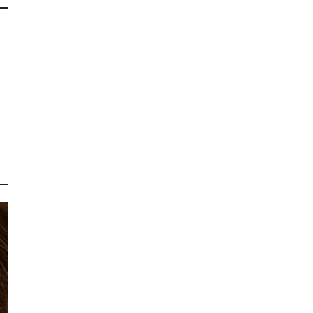
っ
み
ま