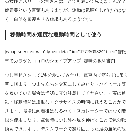
る女性アスリートの皆さんは、とても輝いて見えませんか？
健康美という言葉もありますが、運動は気晴らしだけではな
く、自信を回復させる効果もあるようです。
移動時間を適度な運動時間として使う
[wpap service=”with” type=”detail” id=”4777909824″ title=”自転
車でカラダとココロのシェイプアップ (趣味の教科書)”]
少し早起きをして1駅分歩いてみたり、電車内で座らずに吊り
革に掴まり、つま先立ちを交互にしてみたり（ハイヒール等
を履いている場合は怪我に充分注意してください。）実は通
勤・移動時間は適度なエクササイズの時間に変えることがで
きます。職場に到着後はなるべくエスカレーターではなく階
段を使用したり、昼食時に少し外へ足を伸ばすことで気分転
換もできますし、デスクワークで凝り固まった足の血流の改