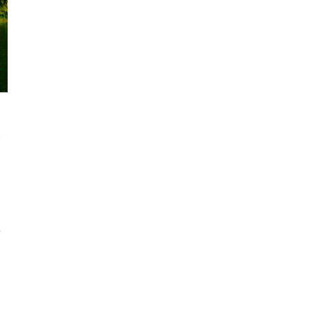
選
い
や
肉