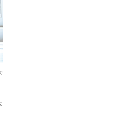
で
つ
伝