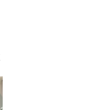
支
生
で