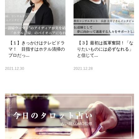
【１】きっかけはテレビドラ
【３】最初は孤軍奮闘！「な
マ！ 目指すはホテル清掃の
りたいものには必ずなれる」
プロだっ...
と信じて...
2021.12.30
2021.12.28