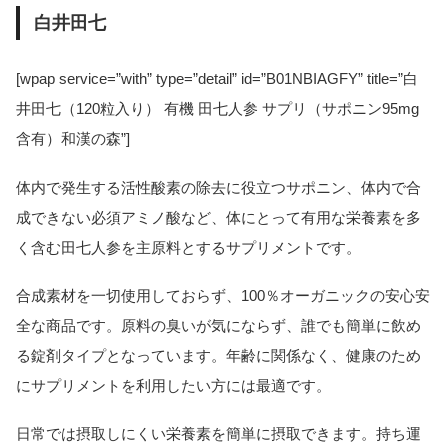
白井田七
[wpap service=”with” type=”detail” id=”B01NBIAGFY” title=”白
井田七（120粒入り） 有機 田七人参 サプリ（サポニン95mg
含有）和漢の森”]
体内で発生する活性酸素の除去に役立つサポニン、体内で合
成できない必須アミノ酸など、体にとって有用な栄養素を多
く含む田七人参を主原料とするサプリメントです。
合成素材を一切使用しておらず、100％オーガニックの安心安
全な商品です。原料の臭いが気にならず、誰でも簡単に飲め
る錠剤タイプとなっています。年齢に関係なく、健康のため
にサプリメントを利用したい方には最適です。
日常では摂取しにくい栄養素を簡単に摂取できます。持ち運