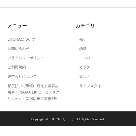
メニュー
カテゴリ
LITORAについて
働く
お問い合わせ
恋愛
プライバシーポリシー
ココロ
ご利用規約
カラダ
運営会社について
美しさ
都度払いで気軽に通える美容皮
ライフスタイル
膚科 HINATA CLINIC（ヒナタク
リニック）新宿駅東口徒歩2分
Copyright ©
LITORA（リトラ）. All Rights Reserved.