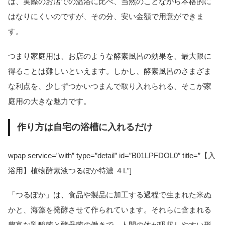
は、実際のお店での温浴に比べ、当然のことながら本格的に
はなりにくいのですが、その分、安い金額で用意ができま
す。
つまり家庭用は、お店のような酵素風呂の効果を、最大限に
得ることは難しいといえます。しかし、酵素風呂のさまざま
な利点を、少しずつかいつまんで取り入れられる、そこが家
庭用の大きな魅力です。
作り方は自宅の浴槽に入れるだけ
wpap service=”with” type=”detail” id=”B01LPFDOL0″ title=”【入
浴用】植物酵素液つるぽか特濃 ４L”]
「つるぽか」は、食品や製品に加工する過程で生まれた米ぬ
かと、海藻を発酵させて作られています。それらに含まれる
豊富な乳酸菌と酵母菌の働きで、人間の体が吸収しやすい形