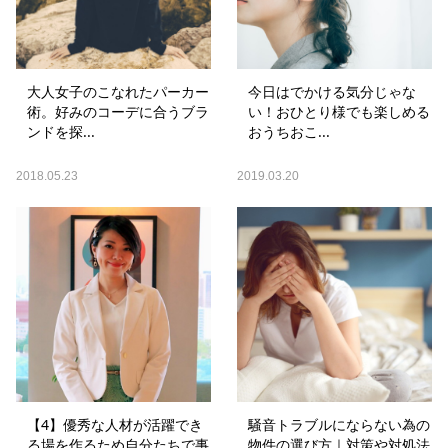
大人女子のこなれたパーカー
今日はでかける気分じゃな
術。好みのコーデに合うブラ
い！おひとり様でも楽しめる
ンドを探...
おうちおこ...
2018.05.23
2019.03.20
【4】優秀な人材が活躍でき
騒音トラブルにならない為の
る場を作るため自分たちで事
物件の選び方｜対策や対処法