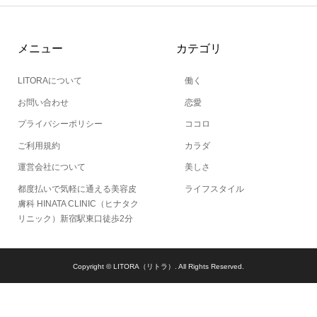
メニュー
カテゴリ
LITORAについて
働く
お問い合わせ
恋愛
プライバシーポリシー
ココロ
ご利用規約
カラダ
運営会社について
美しさ
都度払いで気軽に通える美容皮
ライフスタイル
膚科 HINATA CLINIC（ヒナタク
リニック）新宿駅東口徒歩2分
Copyright ©
LITORA（リトラ）. All Rights Reserved.
当サイトとは
カテゴリ
シェア
PAGE TOP