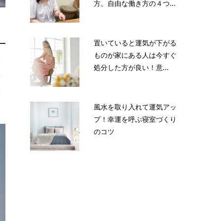
方。自由な働き方の４つ...
置いていると運気が下がる
ものが家にある人は今すぐ
護
処分した方が良い！意...
度
み
風水を取り入れて運気アッ
プ！幸運を呼ぶ寝室づくり
のコツ