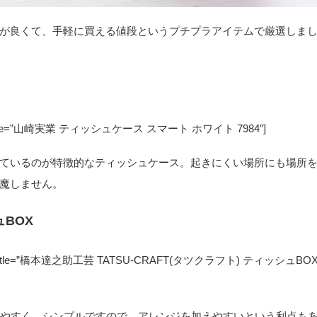
が良くて、手軽に買える値段というプチプラアイテムで厳選しま
M7B124″ title=”山崎実業 ティッシュケース スマート ホワイト 7984″]
ているのが特徴的なティッシュケース。起きにくい場所にも場所
魔しません。
ュBOX
05EPJHTQ” title=”橋本達之助工芸 TATSU-CRAFT(タツクラフト) ティッシュBO
せやすく、シンプルですので、アレンジを加えやすいという利点も