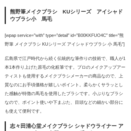
熊野筆メイクブラシ KUシリーズ アイシャド
ウブラシ小 馬毛
[wpap service=”with” type=”detail” id=”B00KKFUO4C” title=”熊
野筆 メイクブラシ KUシリーズ アイシャドウブラシ 小 馬毛”]
広島県で江戸時代から続く伝統的な筆作りの技術で、職人が1
本1本作り上げた原毛の化粧筆です。プロのメイクアップアー
ティストも使用するメイクブラシメーカーの商品なので、上
質なのにお手頃価格が嬉しいポイント。柔らかくサラッとし
た感触が特徴の馬毛を使用したブラシです。小ぶりなブラシ
なので、ポイント使いや下まぶた、目頭などの細かい部分に
も使えて便利です。
志々田清心堂メイクブラシ シャドウライナー ア