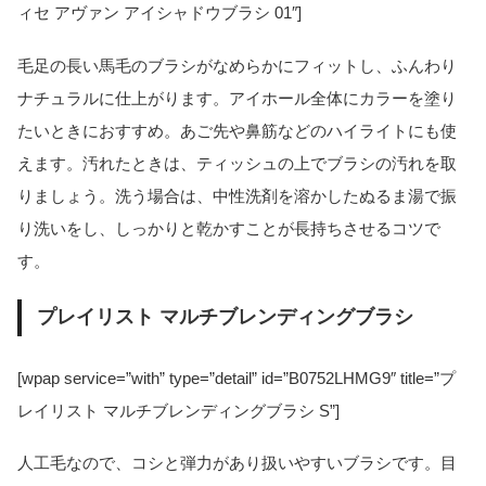
ィセ アヴァン アイシャドウブラシ 01″]
毛足の長い馬毛のブラシがなめらかにフィットし、ふんわり
ナチュラルに仕上がります。アイホール全体にカラーを塗り
たいときにおすすめ。あご先や鼻筋などのハイライトにも使
えます。汚れたときは、ティッシュの上でブラシの汚れを取
りましょう。洗う場合は、中性洗剤を溶かしたぬるま湯で振
り洗いをし、しっかりと乾かすことが長持ちさせるコツで
す。
プレイリスト マルチブレンディングブラシ
[wpap service=”with” type=”detail” id=”B0752LHMG9″ title=”プ
レイリスト マルチブレンディングブラシ S”]
人工毛なので、コシと弾力があり扱いやすいブラシです。目