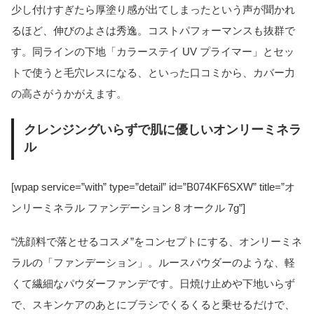
少し付けすぎたら厚塗り感が出てしまったという声が聞かれ
るほど、伸びのよさは秀逸。コストパフォーマンスも抜群で
す。同ラインの下地「カラーステイ UV プライマー」とセッ
トで使うと毛穴レスになる、といった口コミから、カバー力
の高さがうかがえます。
クレンジングいらずで肌に優しいオンリーミネラ
ル
[wpap service=”with” type=”detail” id=”B074KF6SXW” title=”オ
ンリーミネラル ファンデーション 8 オークル 7g”]
“洗顔料で落とせるコスメ”をコンセプトにする、オンリーミネ
ラルの「ファンデーション」。ルースパウダーのような、軽
くて繊細なパウダーファンデです。日焼け止めや下地いらず
で、スキンケアのあとにブラシでくるくると乗せるだけで、