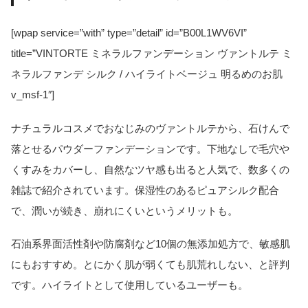
[wpap service=”with” type=”detail” id=”B00L1WV6VI”
title=”VINTORTE ミネラルファンデーション ヴァントルテ ミ
ネラルファンデ シルク / ハイライトベージュ 明るめのお肌
v_msf-1″]
ナチュラルコスメでおなじみのヴァントルテから、石けんで
落とせるパウダーファンデーションです。下地なしで毛穴や
くすみをカバーし、自然なツヤ感も出ると人気で、数多くの
雑誌で紹介されています。保湿性のあるピュアシルク配合
で、潤いが続き、崩れにくいというメリットも。
石油系界面活性剤や防腐剤など10個の無添加処方で、敏感肌
にもおすすめ。とにかく肌が弱くても肌荒れしない、と評判
です。ハイライトとして使用しているユーザーも。