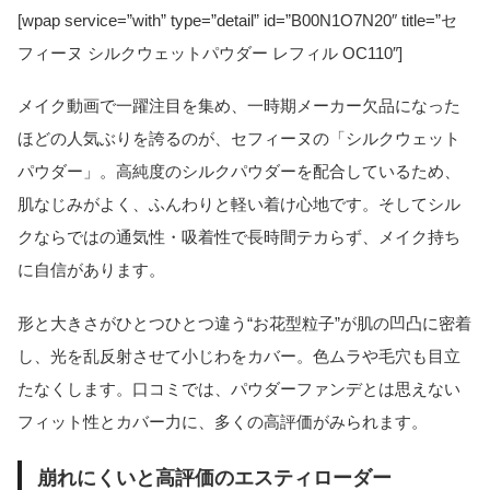
[wpap service=”with” type=”detail” id=”B00N1O7N20″ title=”セ
フィーヌ シルクウェットパウダー レフィル OC110″]
メイク動画で一躍注目を集め、一時期メーカー欠品になった
ほどの人気ぶりを誇るのが、セフィーヌの「シルクウェット
パウダー」。高純度のシルクパウダーを配合しているため、
肌なじみがよく、ふんわりと軽い着け心地です。そしてシル
クならではの通気性・吸着性で長時間テカらず、メイク持ち
に自信があります。
形と大きさがひとつひとつ違う“お花型粒子”が肌の凹凸に密着
し、光を乱反射させて小じわをカバー。色ムラや毛穴も目立
たなくします。口コミでは、パウダーファンデとは思えない
フィット性とカバー力に、多くの高評価がみられます。
崩れにくいと高評価のエスティローダー