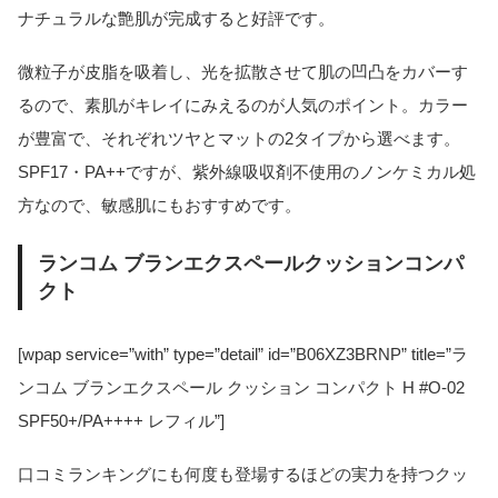
ナチュラルな艶肌が完成すると好評です。
微粒子が皮脂を吸着し、光を拡散させて肌の凹凸をカバーす
るので、素肌がキレイにみえるのが人気のポイント。カラー
が豊富で、それぞれツヤとマットの2タイプから選べます。
SPF17・PA++ですが、紫外線吸収剤不使用のノンケミカル処
方なので、敏感肌にもおすすめです。
ランコム ブランエクスペールクッションコンパ
クト
[wpap service=”with” type=”detail” id=”B06XZ3BRNP” title=”ラ
ンコム ブランエクスペール クッション コンパクト H #O-02
SPF50+/PA++++ レフィル”]
口コミランキングにも何度も登場するほどの実力を持つクッ