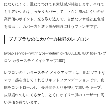
になりにくく、重ねてつけても素肌感が持続します。それで
も毛穴やシミはしっかりカバーして、さらに崩れにくいのが
高評価のポイント。光を取り込んで、自然なツヤ感と血色感
を演出し、カバー力と透明感が同時に叶うファンデです。
プチプラなのにカバー力抜群のレブロン
[wpap service=”with” type=”detail” id=”B00EL3E7B0″ title=”レブ
ロン カラーステイメイクアップ180″]
レブロンの「カラーステイ メイクアップ」は、肌にソフトな
マット感を出してくれるリキッドファンデーションです。皮
脂をコントロールし、長時間テカりを抑えて潤いをキープ。
皮脂崩れのしにくさから、とくにオイリー肌のユーザーに高
い評価を得ています。