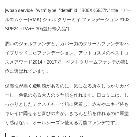
[wpap service=”with” type=”detail” id=”B06XK68J7N” title=”アー
ルエムケー(RMK) ジェル クリーミィ ファンデーション #102
SPF24・PA++ 30g並行輸入品”]
潤いのジェルファンデと、カバー力のクリームファンデをハ
イブリッドしたファンデーション。アットコスメのベストコ
スメアワード2014・2017で、ベストクリームファンデの第1
位に選ばれています。
保湿性が高く透明感があるのに、気になる所をしっかりカバ
ーし、色気のある大人のツヤ肌を作れます。口コミには、し
っかりとしたテクスチャーで肌に密着し、赤みやニキビ跡も
キレイに隠せると喜びの声が。きちんと肌を作れるのに厚塗
り感はない、オールシーズン使える万能ファンデです。