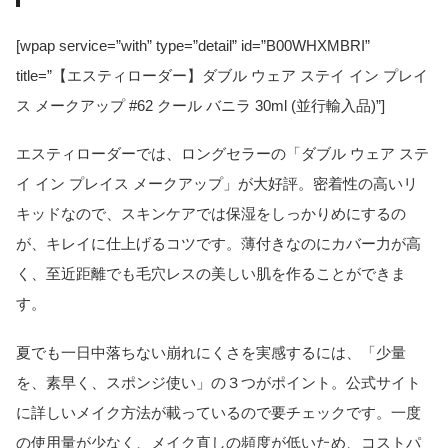
[wpap service=”with” type=”detail” id=”B00WHXMBRI”
title=”【エスティローダー】ダブル ウェア ステイ イン プレイ
ス メークアップ #62 クール バニラ 30ml (並行輸入品)”]
エスティローダーでは、ロングセラーの「ダブル ウェア ステ
イ イン プレイス メークアップ」が大好評。密着性の高いリ
キッドなので、スキンケアでは保湿をしっかりめにするの
が、キレイに仕上げるコツです。薄付きなのにカバー力が高
く、至近距離でも毛穴レスの美しい肌を作ることができま
す。
夏でも一日中落ちない崩れにくさを実感するには、「少量
を、素早く、スポンジ使い」の３つがポイント。公式サイト
に詳しいメイク方法が載っているので要チェックです。一度
の使用量が少なく、メイク直しの頻度が低いため、コストパ