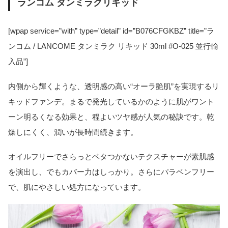
ランコム タンミラクリキッド
[wpap service=”with” type=”detail” id=”B076CFGKBZ” title=”ラ
ンコム / LANCOME タンミラク リキッド 30ml #O-025 並行輸
入品”]
内側から輝くような、透明感の高い“オーラ艶肌”を実現するリ
キッドファンデ。まるで発光しているかのように肌がワント
ーン明るくなる効果と、程よいツヤ感が人気の秘訣です。乾
燥しにくく、潤いが長時間続きます。
オイルフリーでさらっとベタつかないテクスチャーが素肌感
を演出し、でもカバー力はしっかり。さらにパラベンフリー
で、肌にやさしい処方になっています。