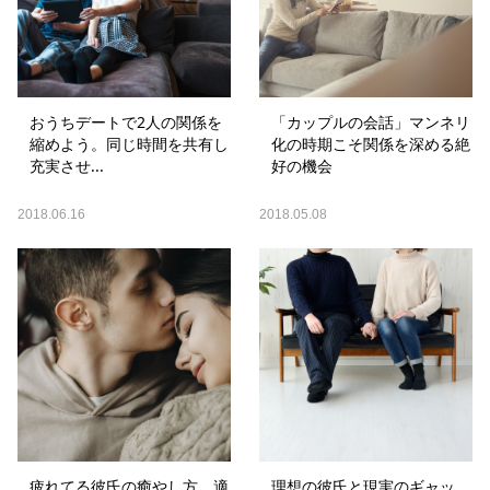
おうちデートで2人の関係を
「カップルの会話」マンネリ
縮めよう。同じ時間を共有し
化の時期こそ関係を深める絶
充実させ...
好の機会
2018.06.16
2018.05.08
疲れてる彼氏の癒やし方。適
理想の彼氏と現実のギャッ