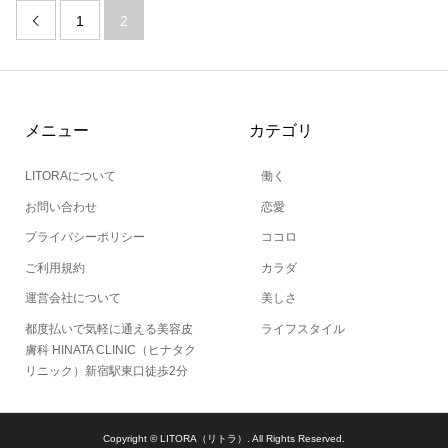
1
2

メニュー
カテゴリ
LITORAについて
働く
お問い合わせ
恋愛
プライバシーポリシー
ココロ
ご利用規約
カラダ
運営会社について
美しさ
都度払いで気軽に通える美容皮
ライフスタイル
膚科 HINATA CLINIC（ヒナタク
リニック）新宿駅東口徒歩2分
Copyright ©
LITORA（リトラ）. All Rights Reserved.