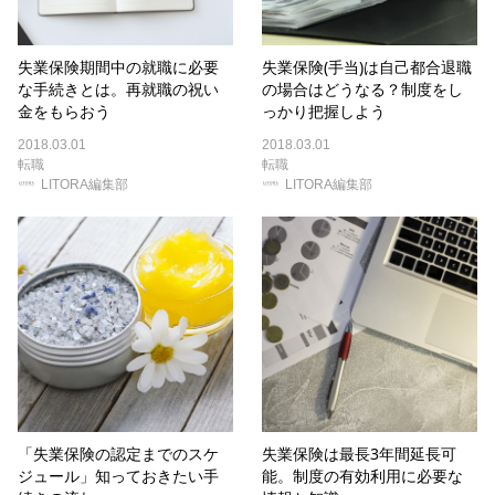
失業保険期間中の就職に必要
失業保険(手当)は自己都合退職
な手続きとは。再就職の祝い
の場合はどうなる？制度をし
金をもらおう
っかり把握しよう
2018.03.01
2018.03.01
転職
転職
LITORA編集部
LITORA編集部
「失業保険の認定までのスケ
失業保険は最長3年間延長可
ジュール」知っておきたい手
能。制度の有効利用に必要な