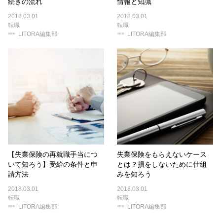
続きの流れ
情報と知識
2018.03.01
2018.03.01
転職
転職
LITORA編集部
LITORA編集部
【失業保険の再就職手当につ
失業保険をもらえないケース
いて知ろう】受給の条件と申
とは？損をしないために仕組
請方法
みを知ろう
2018.03.01
2018.03.01
転職
転職
LITORA編集部
LITORA編集部