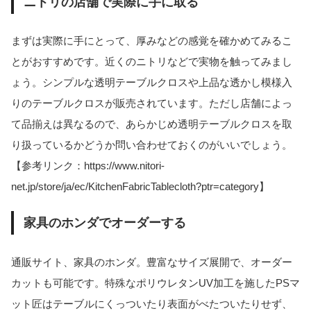
ニトリの店舗で実際に手に取る
まずは実際に手にとって、厚みなどの感覚を確かめてみるこ
とがおすすめです。近くのニトリなどで実物を触ってみまし
ょう。シンプルな透明テーブルクロスや上品な透かし模様入
りのテーブルクロスが販売されています。ただし店舗によっ
て品揃えは異なるので、あらかじめ透明テーブルクロスを取
り扱っているかどうか問い合わせておくのがいいでしょう。
【参考リンク：https://www.nitori-
net.jp/store/ja/ec/KitchenFabricTablecloth?ptr=category】
家具のホンダでオーダーする
通販サイト、家具のホンダ。豊富なサイズ展開で、オーダー
カットも可能です。特殊なポリウレタンUV加工を施したPSマ
ット匠はテーブルにくっついたり表面がべたついたりせず、