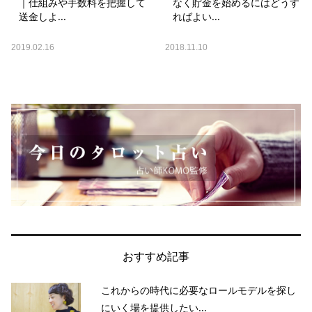
｜仕組みや手数料を把握して
なく貯金を始めるにはどうす
送金しよ...
ればよい...
2019.02.16
2018.11.10
おすすめ記事
これからの時代に必要なロールモデルを探し
当サイトとは
カテゴリ
シェア
PAGE TOP
にいく場を提供したい...