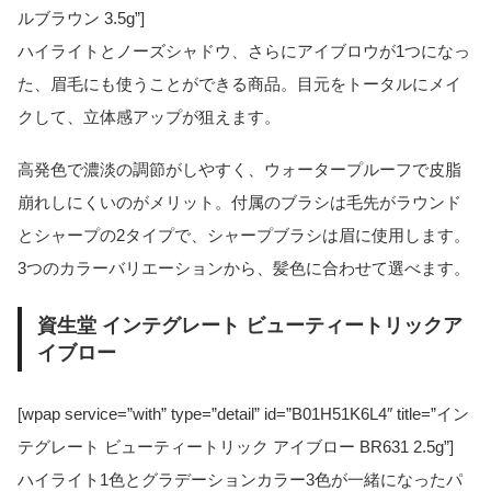
ルブラウン 3.5g”]
ハイライトとノーズシャドウ、さらにアイブロウが1つになっ
た、眉毛にも使うことができる商品。目元をトータルにメイ
クして、立体感アップが狙えます。
高発色で濃淡の調節がしやすく、ウォータープルーフで皮脂
崩れしにくいのがメリット。付属のブラシは毛先がラウンド
とシャープの2タイプで、シャープブラシは眉に使用します。
3つのカラーバリエーションから、髪色に合わせて選べます。
資生堂 インテグレート ビューティートリックア
イブロー
[wpap service=”with” type=”detail” id=”B01H51K6L4″ title=”イン
テグレート ビューティートリック アイブロー BR631 2.5g”]
ハイライト1色とグラデーションカラー3色が一緒になったパ