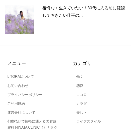
後悔なく生きていたい！30代に入る前に確認
しておきたい仕事の...
メニュー
カテゴリ
LITORAについて
働く
お問い合わせ
恋愛
プライバシーポリシー
ココロ
ご利用規約
カラダ
運営会社について
美しさ
都度払いで気軽に通える美容皮
ライフスタイル
当サイトとは
カテゴリ
シェア
PAGE TOP
膚科 HINATA CLINIC（ヒナタク